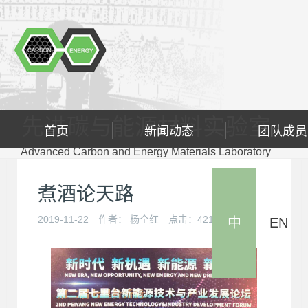
先进碳与能源材料实验室
首页
新闻动态
团队成员
Advanced Carbon and Energy Materials Laboratory
煮酒论天路
2019-11-22
作者：
杨全红
点击：
421
次
中
EN