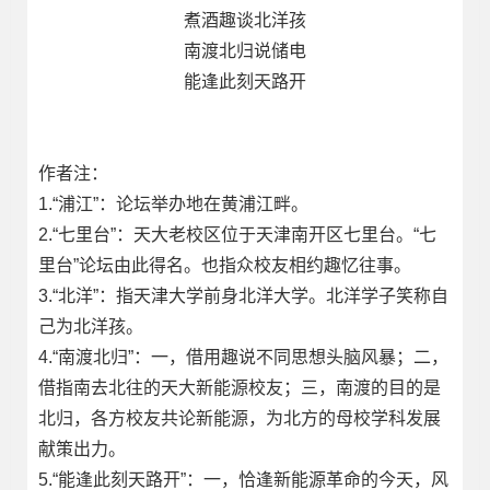
煮酒趣谈北洋孩
南渡北归说储电
能逢此刻天路开
作者注：
1.“浦江”：论坛举办地在黄浦江畔。
2.“七里台”：天大老校区位于天津南开区七里台。“七
里台”论坛由此得名。也指众校友相约趣忆往事。
3.“北洋”：指天津大学前身北洋大学。北洋学子笑称自
己为北洋孩。
4.“南渡北归”：一，借用趣说不同思想头脑风暴；二，
借指南去北往的天大新能源校友；三，南渡的目的是
北归，各方校友共论新能源，为北方的母校学科发展
献策出力。
5.“能逢此刻天路开”：一，恰逢新能源革命的今天，风