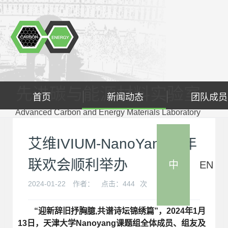
先进碳与能源材料实验室
首页
新闻动态
团队成员
Advanced Carbon and Energy Materials Laboratory
艾维IVIUM-NanoYang新年
联欢会顺利举办
中
EN
2024-01-22
作者：
点击：
444
次
“迎新辞旧抒胸臆,共谱诗坛锦绣篇”，2024年1月
13日，天津大学Nanoyang课题组全体成员、组友及