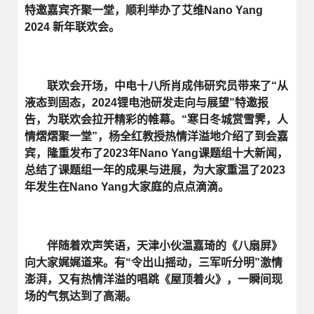
特邀嘉宾齐聚一堂，顺利举办了艾维Nano Yang
2024 新年联欢会。
联欢会开场，中电十八所肖成伟研究员带来了“从
液态到固态，2024锂电池研发走向与展望”特邀报
告，为联欢会拉开精彩的帷幕。“寒日冬城赏雪霁，人
情熠熠聚一堂”，杨全红教授热情洋溢地介绍了到会嘉
宾，隆重发布了2023年Nano Yang课题组十大新闻，
总结了课题组一年的成果与进展，为大家重温了2023
年发生在Nano Yang大家庭的点点滴滴。
伴随着欢声笑语，天津小伙温嘉琦的《八扇屏》
向大家娓娓道来。有“令出山摇动，三军听分明”激情
澎湃，又有热情洋溢的唱跳《屋顶着火》，一瞬间现
场的气氛达到了高潮。