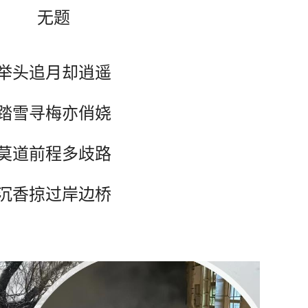
无题
举头追月却逍遥
踏雪寻梅亦俏娆
莫道前程多歧路
沉香掠过岸边桥