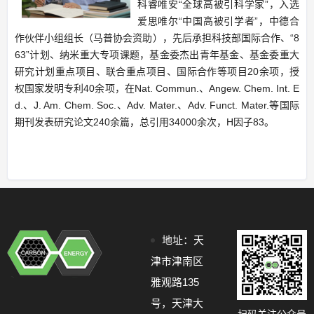
科睿唯安
“
全球高被引科学家
”
，入选
爱思唯尔
“
中国高被引学者
”
，中德合
作伙伴小组组长（马普协会资助），先后承担科技部国际合作、
“8
63”
计划、纳米重大专项课题，基金委杰出青年基金、基金委重大
研究计划重点项目、联合重点项目、国际合作等项目
20
余项，授
权国家发明专利
40
余项，在
Nat. Commun.
、
Angew. Chem. Int. E
d.
、
J. Am. Chem. Soc.
、
Adv. Mater.
、
Adv. Funct. Mater.
等国际
期刊发表研究论文
240
余篇，总引用
34000
余次，
H
因子
83
。
地址：天
津市津南区
雅观路135
号，天津大