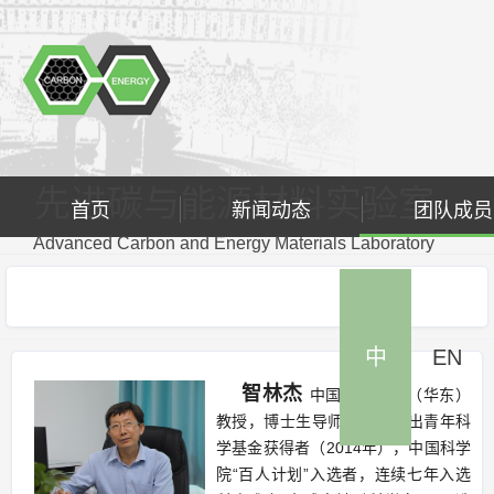
先进碳与能源材料实验室
首页
新闻动态
团队成员
Advanced Carbon and Energy Materials Laboratory
中
EN
智林杰
中国石油大学（华东）
教授，博士生导师，国家杰出青年科
学基金获得者（
2014
年），中国科学
院
“
百人计划
”
入选者，连续七年入选